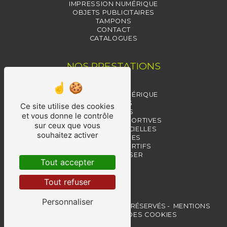
IMPRESSION NUMÉRIQUE
OBJETS PUBLICITAIRES
TAMPONS
CONTACT
CATALOGUES
NOS PRESTATIONS
TAMPONS
IMPRESSION NUMÉRIQUE
TROPHÉES
Ce site utilise des cookies
MÉDAILLES
et vous donne le contrôle
RÉCOMPENSES SPORTIVES
sur ceux que vous
MÉDAILLES OFFICIELLES
souhaitez activer
RÉCOMPENSES
TROPHÉES SPORTIFS
GRAVURE LASER
Tout accepter
PIN'S
COUPES
Tout refuser
Personnaliser
©
VISTALID
- 2026 - TOUS DROITS RÉSERVÉS -
MENTIONS
LÉGALES
-
GESTION DES COOKIES