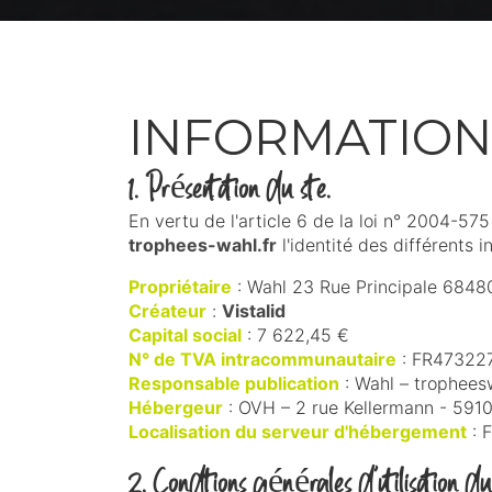
INFORMATION
1. Présentation du site.
En vertu de l'article 6 de la loi n° 2004-57
trophees-wahl.fr
l'identité des différents i
Propriétaire
: Wahl 23 Rue Principale 6848
Créateur
:
Vistalid
Capital social
: 7 622,45 €
N° de TVA intracommunautaire
: FR47322
Responsable publication
: Wahl – trophees
Hébergeur
: OVH – 2 rue Kellermann - 591
Localisation du serveur d'hébergement
: 
2. Conditions générales d’utilisation du