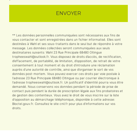
ENVOYER
** Les données personnelles communiquées sont nécessaires aux fins de
vous contacter et sont enregistrées dans un fichier informatisé. Elles sont
destinées à Wahl et ses sous-traitants dans le seul but de répondre à votre
message. Les données collectées seront communiquées aux seuls
destinataires suivants: Wahl 23 Rue Principale 68480 Oltingue
tropheeswahl@outlook.fr. Vous disposez de droits d’accès, de rectification,
d’effacement, de portabilité, de limitation, d’opposition, de retrait de votre
consentement à tout moment et du droit d’introduire une réclamation
auprès d’une autorité de contrôle, ainsi que d’organiser le sort de vos
données post-mortem. Vous pouvez exercer ces droits par voie postale à
l'adresse 23 Rue Principale 68480 Oltingue ou par courrier électronique à
l'adresse tropheeswahl@outlook.fr. Un justificatif d'identité pourra vous être
demandé. Nous conservons vos données pendant la période de prise de
contact puis pendant la durée de prescription légale aux fins probatoires et
de gestion des contentieux. Vous avez le droit de vous inscrire sur la liste
d'opposition au démarchage téléphonique, disponible à cette adresse:
Bloctel.gouv.fr
. Consultez le site cnil.fr pour plus d’informations sur vos
droits.