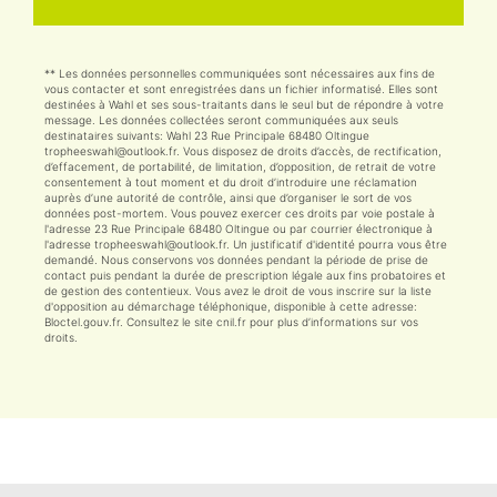
** Les données personnelles communiquées sont nécessaires aux fins de
vous contacter et sont enregistrées dans un fichier informatisé. Elles sont
destinées à Wahl et ses sous-traitants dans le seul but de répondre à votre
message. Les données collectées seront communiquées aux seuls
destinataires suivants: Wahl 23 Rue Principale 68480 Oltingue
tropheeswahl@outlook.fr. Vous disposez de droits d’accès, de rectification,
d’effacement, de portabilité, de limitation, d’opposition, de retrait de votre
consentement à tout moment et du droit d’introduire une réclamation
auprès d’une autorité de contrôle, ainsi que d’organiser le sort de vos
données post-mortem. Vous pouvez exercer ces droits par voie postale à
l'adresse 23 Rue Principale 68480 Oltingue ou par courrier électronique à
l'adresse tropheeswahl@outlook.fr. Un justificatif d'identité pourra vous être
demandé. Nous conservons vos données pendant la période de prise de
contact puis pendant la durée de prescription légale aux fins probatoires et
de gestion des contentieux. Vous avez le droit de vous inscrire sur la liste
d'opposition au démarchage téléphonique, disponible à cette adresse:
Bloctel.gouv.fr
. Consultez le site cnil.fr pour plus d’informations sur vos
droits.