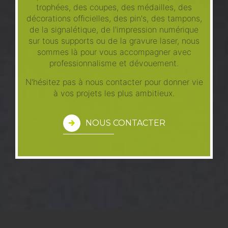
trophées, des coupes, des médailles, des
décorations officielles, des pin's, des tampons,
de la signalétique, de l'impression numérique
sur tous supports ou de la gravure laser, nous
sommes là pour vous accompagner avec
professionnalisme et dévouement.
N'hésitez pas à nous contacter pour donner vie
à vos projets les plus ambitieux.
NOUS CONTACTER