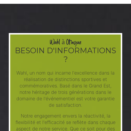
Wahl à Oltingue
BESOIN D'INFORMATIONS
?
Wahl, un nom qui incarne l'excellence dans la
réalisation de distinctions sportives et
commémoratives. Basé dans le Grand Est,
notre héritage de trois générations dans le
domaine de l'événementiel est votre garantie
de satisfaction.
Notre engagement envers la réactivité, la
flexibilité et l'efficacité se reflète dans chaque
aspect de notre service. Que ce soit pour des