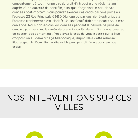
consentement à tout moment et du droit d’introduire une réclamation
auprès d’une autorité de contrôle, ainsi que d’organiser le sort de vos
données post-mortem. Vous pouvez exercer ces droits par voie postale à
l'adresse 23 Rue Principale 68480 Oltingue ou par courrier électronique à
l'adresse tropheeswahl@outlook.fr. Un justificatif d'identité pourra vous être
demandé. Nous conservons vos données pendant la période de prise de
contact puis pendant la durée de prescription légale aux fins probatoires et
de gestion des contentieux. Vous avez le droit de vous inscrire sur la liste
d'opposition au démarchage téléphonique, disponible à cette adresse:
Bloctel.gouv.fr
. Consultez le site cnil.fr pour plus d’informations sur vos
droits.
NOS INTERVENTIONS SUR CES
VILLES