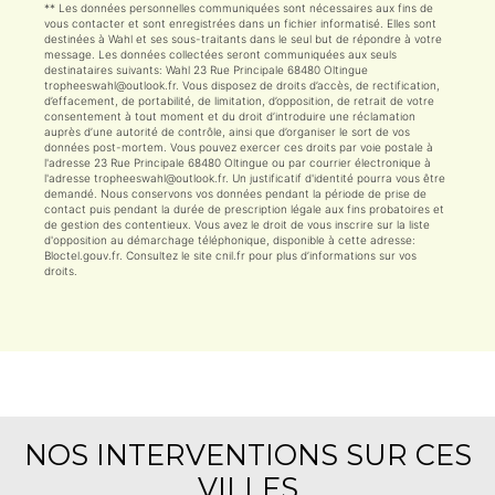
** Les données personnelles communiquées sont nécessaires aux fins de
vous contacter et sont enregistrées dans un fichier informatisé. Elles sont
destinées à Wahl et ses sous-traitants dans le seul but de répondre à votre
message. Les données collectées seront communiquées aux seuls
destinataires suivants: Wahl 23 Rue Principale 68480 Oltingue
tropheeswahl@outlook.fr. Vous disposez de droits d’accès, de rectification,
d’effacement, de portabilité, de limitation, d’opposition, de retrait de votre
consentement à tout moment et du droit d’introduire une réclamation
auprès d’une autorité de contrôle, ainsi que d’organiser le sort de vos
données post-mortem. Vous pouvez exercer ces droits par voie postale à
l'adresse 23 Rue Principale 68480 Oltingue ou par courrier électronique à
l'adresse tropheeswahl@outlook.fr. Un justificatif d'identité pourra vous être
demandé. Nous conservons vos données pendant la période de prise de
contact puis pendant la durée de prescription légale aux fins probatoires et
de gestion des contentieux. Vous avez le droit de vous inscrire sur la liste
d'opposition au démarchage téléphonique, disponible à cette adresse:
Bloctel.gouv.fr
. Consultez le site cnil.fr pour plus d’informations sur vos
droits.
NOS INTERVENTIONS SUR CES
VILLES