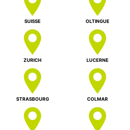
SUISSE
OLTINGUE
ZURICH
LUCERNE
STRASBOURG
COLMAR