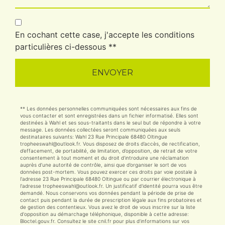
En cochant cette case, j'accepte les conditions
particulières ci-dessous **
ENVOYER
** Les données personnelles communiquées sont nécessaires aux fins de
vous contacter et sont enregistrées dans un fichier informatisé. Elles sont
destinées à Wahl et ses sous-traitants dans le seul but de répondre à votre
message. Les données collectées seront communiquées aux seuls
destinataires suivants: Wahl 23 Rue Principale 68480 Oltingue
tropheeswahl@outlook.fr. Vous disposez de droits d’accès, de rectification,
d’effacement, de portabilité, de limitation, d’opposition, de retrait de votre
consentement à tout moment et du droit d’introduire une réclamation
auprès d’une autorité de contrôle, ainsi que d’organiser le sort de vos
données post-mortem. Vous pouvez exercer ces droits par voie postale à
l'adresse 23 Rue Principale 68480 Oltingue ou par courrier électronique à
l'adresse tropheeswahl@outlook.fr. Un justificatif d'identité pourra vous être
demandé. Nous conservons vos données pendant la période de prise de
contact puis pendant la durée de prescription légale aux fins probatoires et
de gestion des contentieux. Vous avez le droit de vous inscrire sur la liste
d'opposition au démarchage téléphonique, disponible à cette adresse:
Bloctel.gouv.fr
. Consultez le site cnil.fr pour plus d’informations sur vos