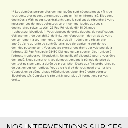
** Les données personnelles communiquées sont nécessaires aux fins de
vous contacter et sont enregistrées dans un fichier informatisé. Elles sont
destinées à Wahl et ses sous-traitants dans le seul but de répondre à votre
message. Les données collectées seront communiquées aux seuls
destinataires suivants: Wahl 23 Rue Principale 68480 Oltingue
tropheeswahl@outlook.fr. Vous disposez de droits d’accès, de rectification,
d’effacement, de portabilité, de limitation, d’opposition, de retrait de votre
consentement à tout moment et du droit d’introduire une réclamation
auprès d’une autorité de contrôle, ainsi que d’organiser le sort de vos
données post-mortem. Vous pouvez exercer ces droits par voie postale à
l'adresse 23 Rue Principale 68480 Oltingue ou par courrier électronique à
l'adresse tropheeswahl@outlook.fr. Un justificatif d'identité pourra vous être
demandé. Nous conservons vos données pendant la période de prise de
contact puis pendant la durée de prescription légale aux fins probatoires et
de gestion des contentieux. Vous avez le droit de vous inscrire sur la liste
d'opposition au démarchage téléphonique, disponible à cette adresse:
Bloctel.gouv.fr
. Consultez le site cnil.fr pour plus d’informations sur vos
droits.
NOS INTERVENTIONS SUR CES