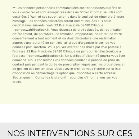
** Les données personnelles communiquées sont nécessaires aux fins de
vous contacter et sont enregistrées dans un fichier informatisé. Elles sont
destinées à Wahl et ses sous-traitants dans le seul but de répondre à votre
message. Les données collectées seront communiquées aux seuls
destinataires suivants: Wahl 23 Rue Principale 68480 Oltingue
tropheeswahl@outlook.fr. Vous disposez de droits d’accès, de rectification,
d’effacement, de portabilité, de limitation, d’opposition, de retrait de votre
consentement à tout moment et du droit d’introduire une réclamation
auprès d’une autorité de contrôle, ainsi que d’organiser le sort de vos
données post-mortem. Vous pouvez exercer ces droits par voie postale à
l'adresse 23 Rue Principale 68480 Oltingue ou par courrier électronique à
l'adresse tropheeswahl@outlook.fr. Un justificatif d'identité pourra vous être
demandé. Nous conservons vos données pendant la période de prise de
contact puis pendant la durée de prescription légale aux fins probatoires et
de gestion des contentieux. Vous avez le droit de vous inscrire sur la liste
d'opposition au démarchage téléphonique, disponible à cette adresse:
Bloctel.gouv.fr
. Consultez le site cnil.fr pour plus d’informations sur vos
droits.
NOS INTERVENTIONS SUR CES