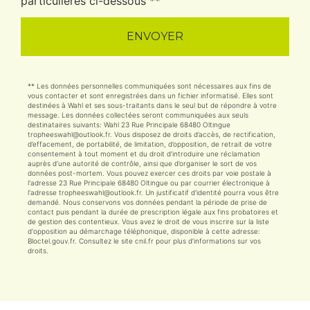
particulières ci-dessous **
ENVOYER
** Les données personnelles communiquées sont nécessaires aux fins de
vous contacter et sont enregistrées dans un fichier informatisé. Elles sont
destinées à Wahl et ses sous-traitants dans le seul but de répondre à votre
message. Les données collectées seront communiquées aux seuls
destinataires suivants: Wahl 23 Rue Principale 68480 Oltingue
tropheeswahl@outlook.fr. Vous disposez de droits d’accès, de rectification,
d’effacement, de portabilité, de limitation, d’opposition, de retrait de votre
consentement à tout moment et du droit d’introduire une réclamation
auprès d’une autorité de contrôle, ainsi que d’organiser le sort de vos
données post-mortem. Vous pouvez exercer ces droits par voie postale à
l'adresse 23 Rue Principale 68480 Oltingue ou par courrier électronique à
l'adresse tropheeswahl@outlook.fr. Un justificatif d'identité pourra vous être
demandé. Nous conservons vos données pendant la période de prise de
contact puis pendant la durée de prescription légale aux fins probatoires et
de gestion des contentieux. Vous avez le droit de vous inscrire sur la liste
d'opposition au démarchage téléphonique, disponible à cette adresse:
Bloctel.gouv.fr
. Consultez le site cnil.fr pour plus d’informations sur vos
droits.